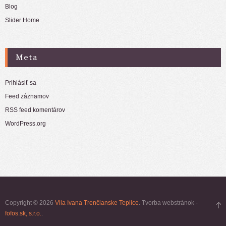
Blog
Slider Home
Meta
Prihlásiť sa
Feed záznamov
RSS feed komentárov
WordPress.org
Copyright © 2026
Vila Ivana Trenčianske Teplice
. Tvorba webstránok -
fofos.sk, s.r.o.
.