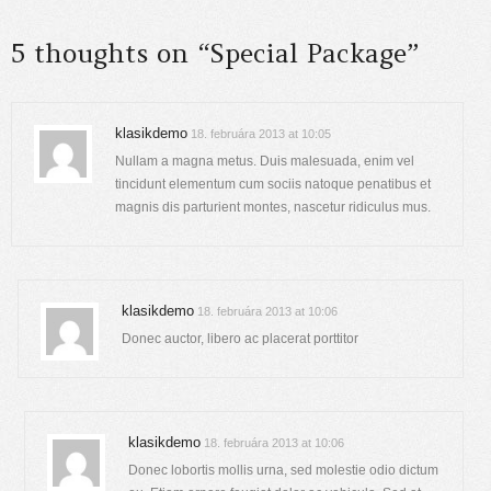
navigation
5 thoughts on “Special Package”
klasikdemo
18. februára 2013 at 10:05
Nullam a magna metus. Duis malesuada, enim vel
tincidunt elementum cum sociis natoque penatibus et
magnis dis parturient montes, nascetur ridiculus mus.
klasikdemo
18. februára 2013 at 10:06
Donec auctor, libero ac placerat porttitor
klasikdemo
18. februára 2013 at 10:06
Donec lobortis mollis urna, sed molestie odio dictum