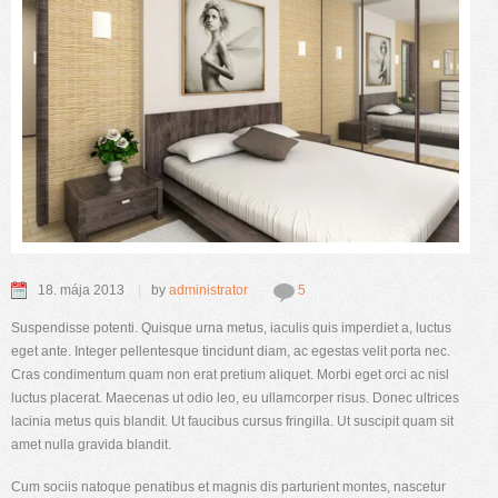
18. mája 2013
by
administrator
5
Suspendisse potenti. Quisque urna metus, iaculis quis imperdiet a, luctus
eget ante. Integer pellentesque tincidunt diam, ac egestas velit porta nec.
Cras condimentum quam non erat pretium aliquet. Morbi eget orci ac nisl
luctus placerat. Maecenas ut odio leo, eu ullamcorper risus. Donec ultrices
lacinia metus quis blandit. Ut faucibus cursus fringilla. Ut suscipit quam sit
amet nulla gravida blandit.
Cum sociis natoque penatibus et magnis dis parturient montes, nascetur