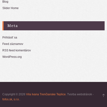
Blog
Slider Home
Meta
Prihlásiť sa
Feed záznamov
RSS feed komentárov
WordPress.org
Copyright © 2026
Vila Ivana Trenčianske Teplice
. Tvorba webstránok -
fofos.sk, s.r.o.
.