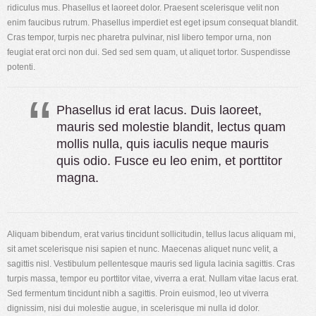
ridiculus mus. Phasellus et laoreet dolor. Praesent scelerisque velit non
enim faucibus rutrum. Phasellus imperdiet est eget ipsum consequat blandit.
Cras tempor, turpis nec pharetra pulvinar, nisl libero tempor urna, non
feugiat erat orci non dui. Sed sed sem quam, ut aliquet tortor. Suspendisse
potenti.
Phasellus id erat lacus. Duis laoreet,
mauris sed molestie blandit, lectus quam
mollis nulla, quis iaculis neque mauris
quis odio. Fusce eu leo enim, et porttitor
magna.
Aliquam bibendum, erat varius tincidunt sollicitudin, tellus lacus aliquam mi,
sit amet scelerisque nisi sapien et nunc. Maecenas aliquet nunc velit, a
sagittis nisl. Vestibulum pellentesque mauris sed ligula lacinia sagittis. Cras
turpis massa, tempor eu porttitor vitae, viverra a erat. Nullam vitae lacus erat.
Sed fermentum tincidunt nibh a sagittis. Proin euismod, leo ut viverra
dignissim, nisi dui molestie augue, in scelerisque mi nulla id dolor.