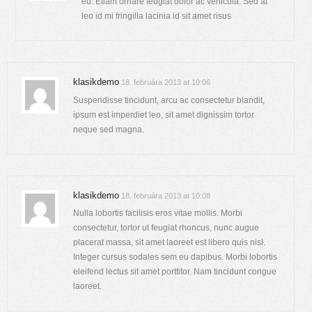
eu. Etiam ornare feugiat dolor ac vehicula. Sed at
leo id mi fringilla lacinia id sit amet risus
klasikdemo
18. februára 2013 at 10:06
Suspendisse tincidunt, arcu ac consectetur blandit,
ipsum est imperdiet leo, sit amet dignissim tortor
neque sed magna.
klasikdemo
18. februára 2013 at 10:08
Nulla lobortis facilisis eros vitae mollis. Morbi
consectetur, tortor ut feugiat rhoncus, nunc augue
placerat massa, sit amet laoreet est libero quis nisl.
Integer cursus sodales sem eu dapibus. Morbi lobortis
eleifend lectus sit amet porttitor. Nam tincidunt congue
laoreet.