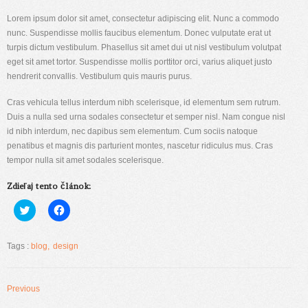
Lorem ipsum dolor sit amet, consectetur adipiscing elit. Nunc a commodo
nunc. Suspendisse mollis faucibus elementum. Donec vulputate erat ut
turpis dictum vestibulum. Phasellus sit amet dui ut nisl vestibulum volutpat
eget sit amet tortor. Suspendisse mollis porttitor orci, varius aliquet justo
hendrerit convallis. Vestibulum quis mauris purus.
Cras vehicula tellus interdum nibh scelerisque, id elementum sem rutrum.
Duis a nulla sed urna sodales consectetur et semper nisl. Nam congue nisl
id nibh interdum, nec dapibus sem elementum. Cum sociis natoque
penatibus et magnis dis parturient montes, nascetur ridiculus mus. Cras
tempor nulla sit amet sodales scelerisque.
Zdieľaj tento článok:
Kliknite
Kliknite
pre
pre
zdieľanie
zdieľanie
na
na
službe
Facebooku(Otvorí
Tags :
blog
design
Twitter(Otvorí
sa
sa
v
v
novom
novom
okne)
okne)
Previous
Post