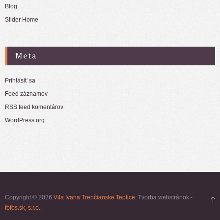
Blog
Slider Home
Meta
Prihlásiť sa
Feed záznamov
RSS feed komentárov
WordPress.org
Copyright © 2026
Vila Ivana Trenčianske Teplice
. Tvorba webstránok -
fofos.sk, s.r.o.
.