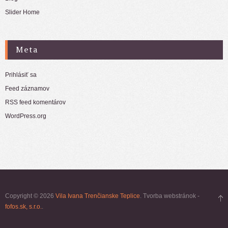
Slider Home
Meta
Prihlásiť sa
Feed záznamov
RSS feed komentárov
WordPress.org
Copyright © 2026
Vila Ivana Trenčianske Teplice
. Tvorba webstránok -
fofos.sk, s.r.o.
.