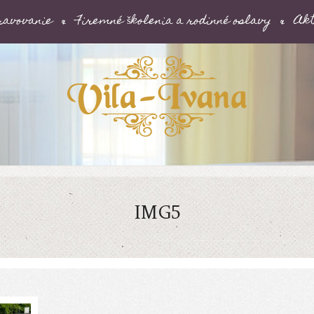
ravovanie
Firemné školenia a rodinné oslavy
Akt
IMG5