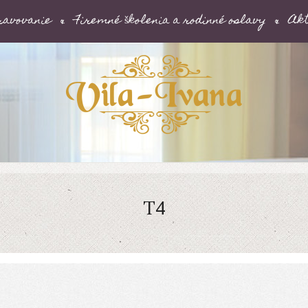
ravovanie
Firemné školenia a rodinné oslavy
Akt
T4