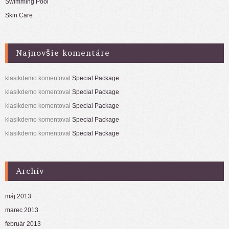
Swimming Pool
Skin Care
Najnovšie komentáre
klasikdemo
komentoval
Special Package
klasikdemo
komentoval
Special Package
klasikdemo
komentoval
Special Package
klasikdemo
komentoval
Special Package
klasikdemo
komentoval
Special Package
Archív
máj 2013
marec 2013
február 2013