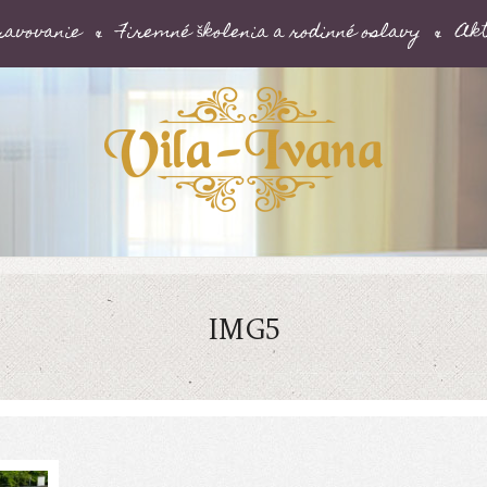
ravovanie
Firemné školenia a rodinné oslavy
Akt
IMG5