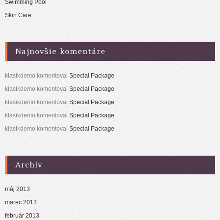
Swimming Pool
Skin Care
Najnovšie komentáre
klasikdemo
komentoval
Special Package
klasikdemo
komentoval
Special Package
klasikdemo
komentoval
Special Package
klasikdemo
komentoval
Special Package
klasikdemo
komentoval
Special Package
Archív
máj 2013
marec 2013
február 2013