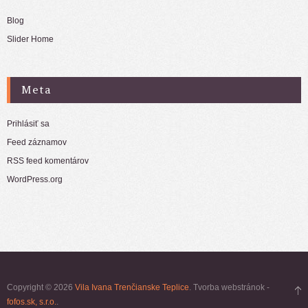
Blog
Slider Home
Meta
Prihlásiť sa
Feed záznamov
RSS feed komentárov
WordPress.org
Copyright © 2026
Vila Ivana Trenčianske Teplice
. Tvorba webstránok -
fofos.sk, s.r.o.
.