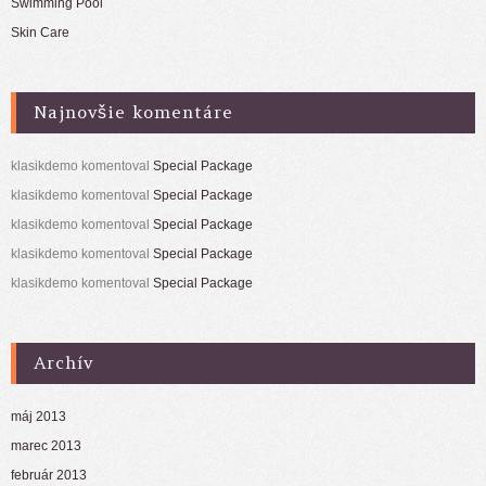
Swimming Pool
Skin Care
Najnovšie komentáre
klasikdemo
komentoval
Special Package
klasikdemo
komentoval
Special Package
klasikdemo
komentoval
Special Package
klasikdemo
komentoval
Special Package
klasikdemo
komentoval
Special Package
Archív
máj 2013
marec 2013
február 2013